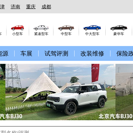
津
济南
重庆
成都
车
小型车
紧凑型车
中型车
中大型车
豪华车
能源
车展
试驾评测
改装维修
保险