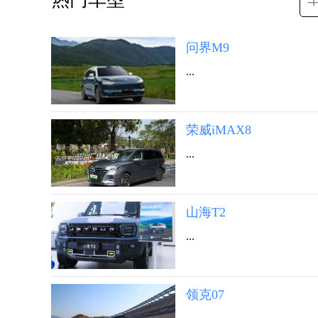
问界M9
...
荣威iMAX8
...
山海T2
...
领克07