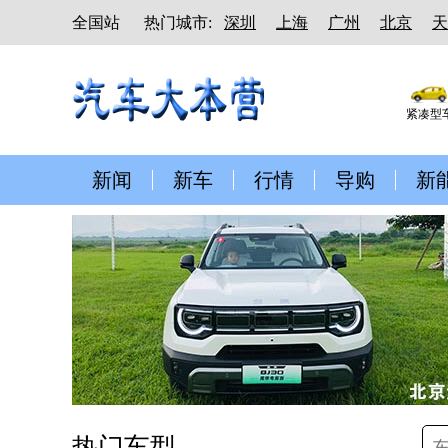
全国站
热门城市:
深圳
上海
广州
北京
天
紧凑型
新闻
新车
行情
导购
新
热门车型