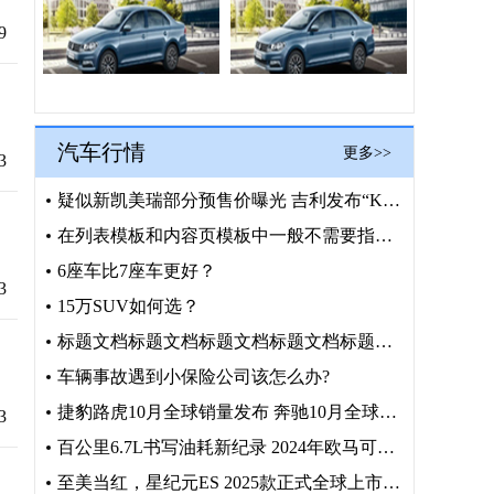
9
汽车行情
更多>>
3
疑似新凯美瑞部分预售价曝光 吉利发布“K车型”官图
在列表模板和内容页模板中一般不需要指定，在首页模板中允许用&
6座车比7座车更好？
3
15万SUV如何选？
标题文档标题文档标题文档标题文档标题文档
车辆事故遇到小保险公司该怎么办?
捷豹路虎10月全球销量发布 奔驰10月全球销量增5.6%
3
百公里6.7L书写油耗新纪录 2024年欧马可节油挑战赛圆满
至美当红，星纪元ES 2025款正式全球上市，售19.59万