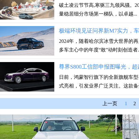
破土凌云节节高,寒驱三九领风骚。20
量稳居细分市场第一梯队，以卓越...
极端环境见证问界新M7实力，车主
2024年，随着哈尔滨冰雪大世界的
多车主心中的年度“敢”动时刻创造者..
尊界S800工信部申报图曝光，
日前，鸿蒙智行旗下的全新旗舰车型
式亮相，引发业界广泛关注。这款备受瞩
上一页
1
2