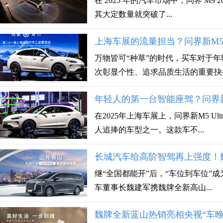
在 2025 年的汽车市场中，问界 M9
其大定数量就突破了...
上海车展的流量担当？问界新M5 
万物皆可“种草”的时代，买车对于
次彰显个性、追求品质生活的重要抉择。
年轻人的第一台智能座驾？问界新M
在2025年上海车展上，问界新M5 
人追捧的车型之一。这款车不...
长城汽车给高阶智驾再上强度！
继“全国都能开”后，“车位到车位”成
车董事长魏建军携魏牌全新高山...
魏牌全新蓝山热销亮相央视“车