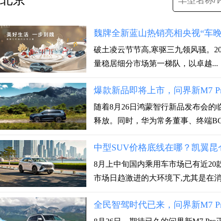
魏牌全新蓝山热销亮相央视“车
破土凌云节节高,寒驱三九领风骚。20
量稳居细分市场第一梯队，以卓越...
爆款新品即将上市，问界新M7 
随着8月26日鸿蒙智行新品发布会的
释放。同时，华为常务董事、终端BG.
中型SUV价格底线在哪？凯翼昆仑i
8月上中旬国内乘用车市场已有近20
市场日趋激进的大环境下,尤其是在消费
全民智驾时代已来，问界新M7 P