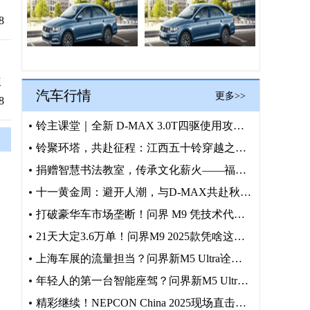
产
8
次
汽车行情
更多>>
8
铃主课堂｜全新 D-MAX 3.0T四驱使用攻略，正确操作护
铃聚环塔，共赴征程：江西五十铃穿越之旅火热招募中
捐赠智慧书法教室，传承文化薪火——福建奔驰“启明星计划”走进
十一黄金周：避开人潮，与D-MAX共赴秋日野趣
打破豪华车市场垄断！问界 M9 凭技术代差加冕 50 万级销
21天大定3.6万单！问界M9 2025款凭啥这么火？
上海车展的流量担当？问界新M5 Ultra诠释何为年轻人的梦
年轻人的第一台智能座驾？问界新M5 Ultra上海车展抢镜
精彩继续！NEPCON China 2025现场直击前沿科技