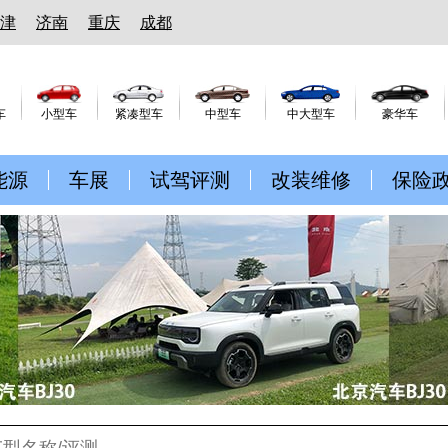
津
济南
重庆
成都
车
小型车
紧凑型车
中型车
中大型车
豪华车
能源
车展
试驾评测
改装维修
保险