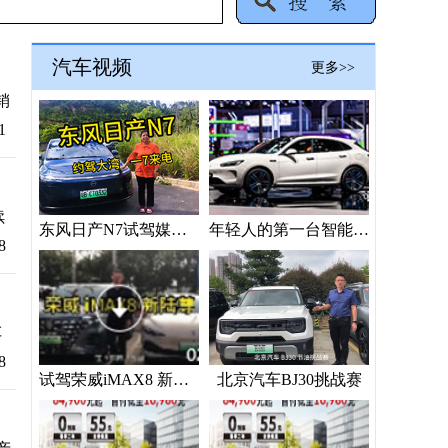
汽车视频
更多>>
销
1
续
东风日产N7试驾媒体“验货”
年轻人的第一台智能座驾？问界新M5 Ultra上海车展抢镜
8
车
8
试驾荣威iMAX8 新陆尊
北京汽车BJ30挑战赛