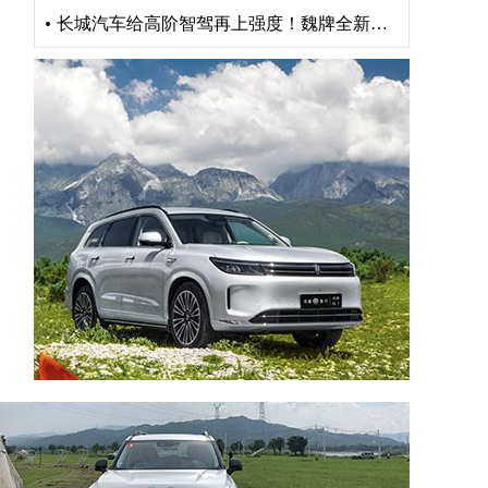
长城汽车给高阶智驾再上强度！魏牌全新高山“车位到车位”惊艳山