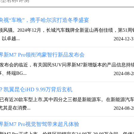
央视“车晚”，携手哈尔滨打造冬季盛宴
领风骚。2024年12月，长城汽车魏牌全新蓝山再创佳绩，第51周
卓越...
2024-12-3
新M7 Pro领衔鸿蒙智行新品发布会
品发布会的临近，有关国民SUV问界新M7新增版本的产品信息持
终端BG...
2024-08-2
凯翼昆仑iHD 9.99万背后玄机
已有近20款车型上市,其中四分之三都是新能源车。在新能源汽
其是在消费...
2024-08-2
新M7 Pro视觉智驾带来超凡体验