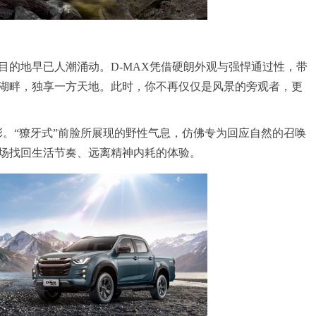
目的地早已人潮涌动。D-MAX凭借硬朗外观与强悍通过性，带
湖畔，独享一方天地。此时，你不再仅仅是风景的旁观者，更
彰。“獠牙式”前脸所展现的野性气息，仿佛专为回应自然的召唤
场找回生活节奏、远离精神内耗的体验。