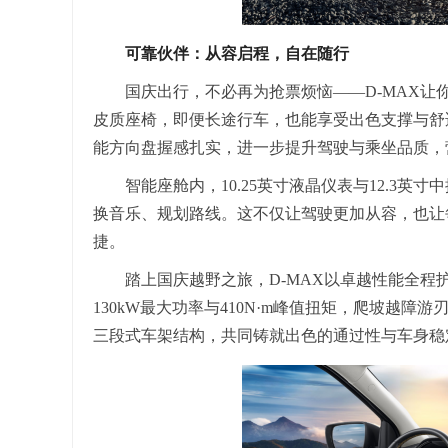
可靠伙伴：从容启程，自在随行
国庆出行，不必再为抢票烦恼——D-MAX让
皮质座椅，即便长途行车，也能享受出色支撑与舒
能方向盘握感扎实，进一步提升驾驶与乘坐品质，
智能座舱内，10.25英寸液晶仪表与12.3英寸中
换音乐、规划路线。这不仅让驾驶更加从容，也让
捷。
踏上国庆越野之旅，D-MAX以卓越性能全程护
130kW最大功率与410N·m峰值扭矩，爬坡越障
三段式车架结构，共同铸就出色的通过性与车身稳