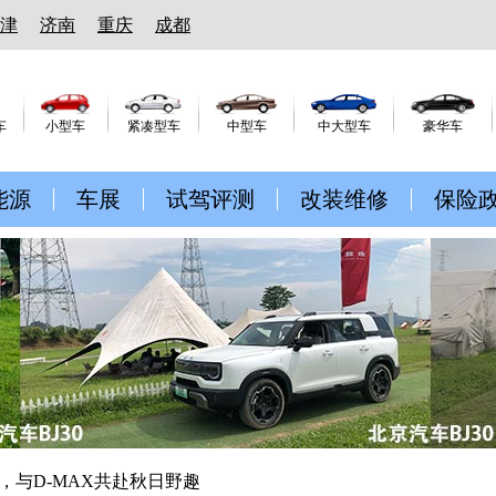
津
济南
重庆
成都
车
小型车
紧凑型车
中型车
中大型车
豪华车
能源
车展
试驾评测
改装维修
保险
，与D-MAX共赴秋日野趣