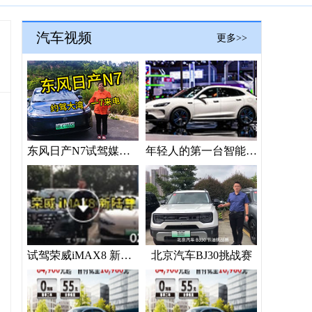
汽车视频
更多>>
东风日产N7试驾媒体“验货”
年轻人的第一台智能座驾？问界新M5 Ultra上海车展抢镜
试驾荣威iMAX8 新陆尊
北京汽车BJ30挑战赛