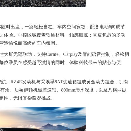
你随时出发，一路轻松自在。车内空间宽敞，配备电动6向调节
适体验。中控区域覆盖软质材料，触感细腻；真皮包裹的多功
营造愉悦而高级的车内氛围。
控大屏无缝联动，支持Carlife、Carplay及智能语音控制，轻松切
每位乘员在感受越野激情的同时，体验科技带来的贴心与便
航。RZ4E发动机与采埃孚8AT变速箱组成黄金动力组合，拥有
游刃有余。后桥伊顿机械差速锁、800mm涉水深度，以及八横两纵
定性，无惧复杂路况挑战。