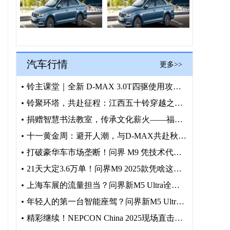
汽车行情
更多>>
铃主课堂｜全新 D-MAX 3.0T四驱使用攻略，正确操作护
铃聚环塔，共赴征程：江西五十铃穿越之旅火热招募中
捐赠智慧书法教室，传承文化薪火——福建奔驰“启明星计划”走进
十一黄金周：避开人潮，与D-MAX共赴秋日野趣
打破豪华车市场垄断！问界 M9 凭技术代差加冕 50 万级销
21天大定3.6万单！问界M9 2025款凭啥这么火？
上海车展的流量担当？问界新M5 Ultra诠释何为年轻人的梦
年轻人的第一台智能座驾？问界新M5 Ultra上海车展抢镜
精彩继续！NEPCON China 2025现场直击前沿科技