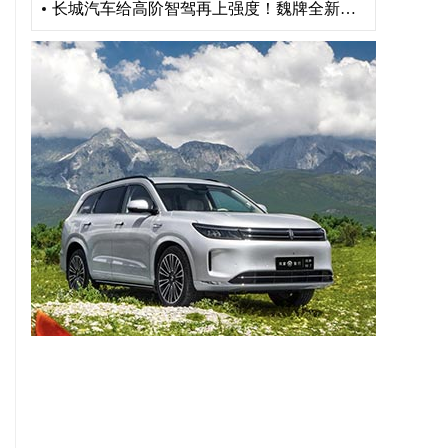
长城汽车给高阶智驾再上强度！魏牌全新高山“车位到车位”惊艳山