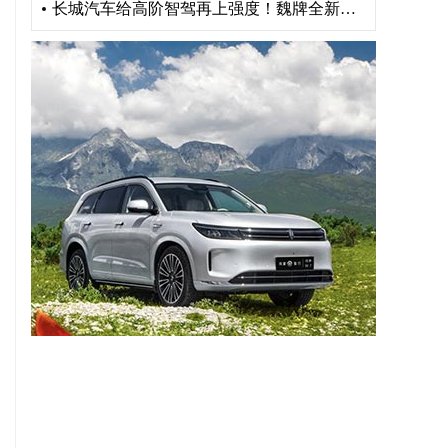
长城汽车给高阶智驾再上强度！魏牌全新高山“车位到车位”惊艳山