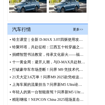
汽车行情
更多>>
铃主课堂｜全新 D-MAX 3.0T四驱使用攻略，正确操作护
铃聚环塔，共赴征程：江西五十铃穿越之旅火热招募中
捐赠智慧书法教室，传承文化薪火——福建奔驰“启明星计划”走进
十一黄金周：避开人潮，与D-MAX共赴秋日野趣
打破豪华车市场垄断！问界 M9 凭技术代差加冕 50 万级销
21天大定3.6万单！问界M9 2025款凭啥这么火？
上海车展的流量担当？问界新M5 Ultra诠释何为年轻人的梦
年轻人的第一台智能座驾？问界新M5 Ultra上海车展抢镜
精彩继续！NEPCON China 2025现场直击前沿科技