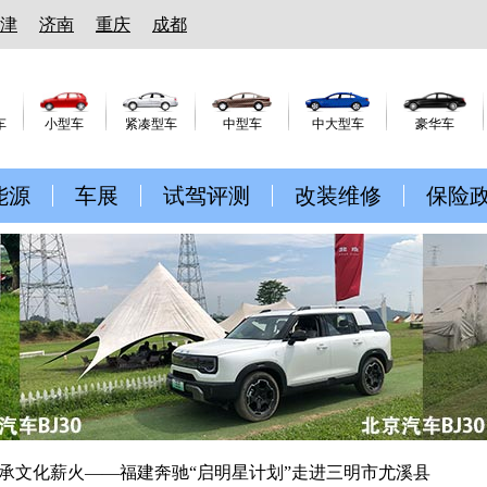
津
济南
重庆
成都
车
小型车
紧凑型车
中型车
中大型车
豪华车
能源
车展
试驾评测
改装维修
保险
传承文化薪火——福建奔驰“启明星计划”走进三明市尤溪县