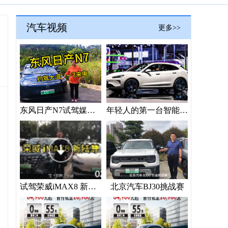
汽车视频
更多>>
东风日产N7试驾媒体“验货”
年轻人的第一台智能座驾？问界新M5 Ultra上海车展抢镜
试驾荣威iMAX8 新陆尊
北京汽车BJ30挑战赛