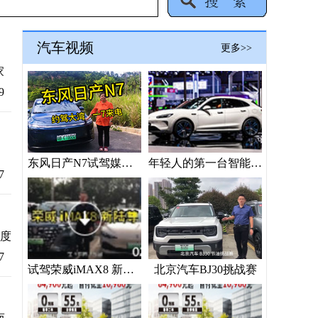
汽车视频
更多>>
家
9
东风日产N7试驾媒体“验货”
年轻人的第一台智能座驾？问界新M5 Ultra上海车展抢镜
7
年度
7
试驾荣威iMAX8 新陆尊
北京汽车BJ30挑战赛