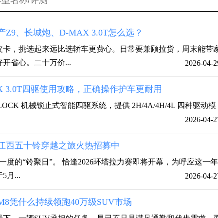
9、长城炮、D-MAX 3.0T怎么选？
皮卡，挑选起来远比选轿车更费心。日常要兼顾拉货，周末能带
开省心。二十万价...
2026-04-2
X 3.0T四驱使用攻略，正确操作护车更耐用
M-LOCK 机械锁止式智能四驱系统，提供 2H/4A/4H/4L 四种驱动模
2026-04-2
江西五十铃穿越之旅火热招募中
一度的“铃聚日”。 恰逢2026环塔拉力赛即将开幕，为呼应这一
月...
2026-04-2
8凭什么持续领跑40万级SUV市场