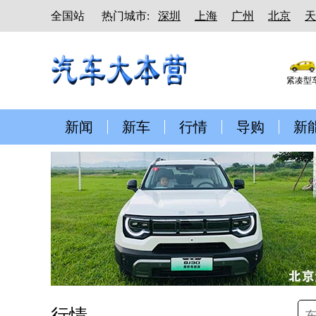
全国站
热门城市:
深圳
上海
广州
北京
天
紧凑型
新闻
新车
行情
导购
新
行情