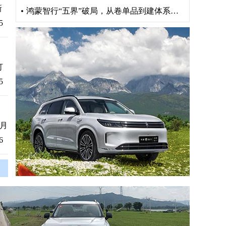
新
鸿蒙智行“五界”破局，从卷单品到建体系重构出行版图
5
灯
5
月
6