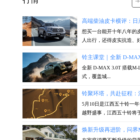
高端柴油皮卡横评：日产Z
想买一台能开十年八年的
人出行，还得皮实抗造、好
铃主课堂｜全新 D-MA
全新 D-MAX 3.0T 搭载
式，覆盖城...
铃聚环塔，共赴征程：
5月10日是江西五十铃一年
越野盛事，江西五十铃将于5
焕新升级再进阶，问界M