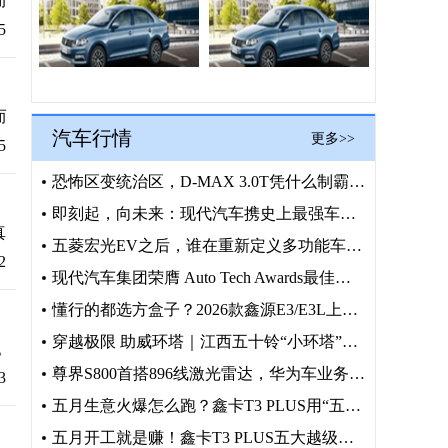
而
5
而
汽车行情
更多>>
5
恐怖区变统治区，D-MAX 3.0T凭什么制霸英吾斯塘
即刻起，向未来：现代汽车携史上最强车队与机器人阵容护航202
真
五菱宏光EV之后，谁在重新定义多功能车？向上V6给出了答案
2
现代汽车集团荣膺 Auto Tech Awards最佳汽车制
懂行的都选方盒子？2026款鑫源E3/E3L上市在即
穿越极限 助威环塔｜江西五十铃“小环塔”穿越之旅圆满收官
。
尊界S800首搭896线激光雷达，华为车业务“一盘棋”再落重
3
五月生意火爆怎么跑？鑫卡T3 PLUS用“五大越级”撑起你的
五月开工就是赚！鑫卡T3 PLUS五大越级，微卡界的创富硬通