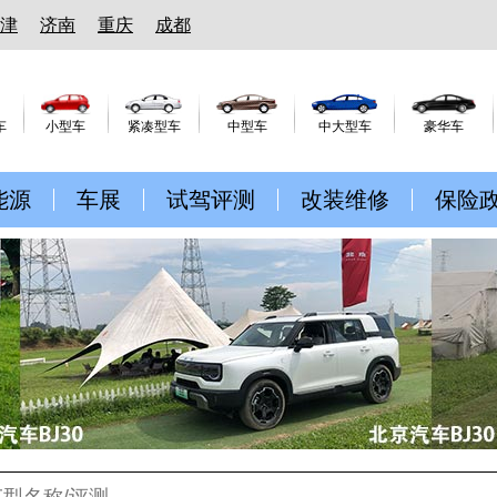
津
济南
重庆
成都
车
小型车
紧凑型车
中型车
中大型车
豪华车
能源
车展
试驾评测
改装维修
保险