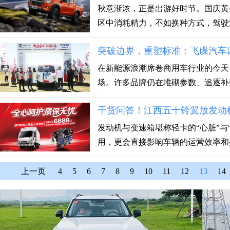
秋意渐浓，正是出游好时节。国庆黄
区中消耗精力，不如换种方式，驾驶江
突破边界，重塑标准：飞碟汽车
在新能源浪潮席卷商用车行业的今天
场。许多品牌仍在堆砌参数、追逐补贴
干货问答！江西五十铃翼放发动
发动机与变速箱堪称轻卡的“心脏”与
用，更会直接影响车辆的运营效率和盈利
上一页
4
5
6
7
8
9
10
11
12
13
14