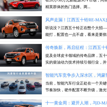
在20万-30万元新能源SUV市场，问
精英群体的热门选择。两...
风声走漏！江西五十铃RE-MA
听说没？江西五十铃正在憋个大招—
能打，配置也一点不虚，看来是要彻底打
传奇焕新，再启征程：江西五十铃
提及全球皮卡领域的传奇品牌，五十
实的柴油动力技术持续引领行业，并凭借
智能汽车竞争步入深水区，鸿蒙
当前，智能汽车行业正处在一个关键
节奏加快，硬件配置不断升级，激光雷
十一黄金周：避开人潮，与D-M