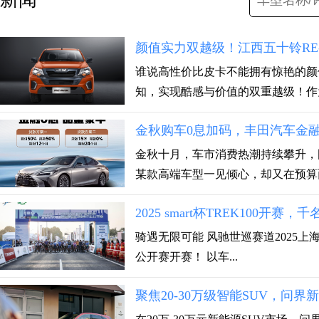
颜值实力双越级！江西五十铃RE
谁说高性价比皮卡不能拥有惊艳的颜
知，实现酷感与价值的双重越级！作为
金秋购车0息加码，丰田汽车金
金秋十月，车市消费热潮持续攀升，
某款高端车型一见倾心，却又在预算面
2025 smart杯TREK100开
骑遇无限可能 风驰世巡赛道2025上海
公开赛开赛！ 以车...
聚焦20-30万级智能SUV，问界新