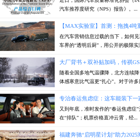
近日，国际汽车质量标准化协会（IA
汽车推荐度研究（NPS）报告》。...
【MAX实验室】首测：拖拽4吨
在汽车营销信息过载的当下，如何见
车界的“透明后厨”，用公开的极限实测.
大厂背书＋双补贴加码，传祺GS
随着全国多地气温骤降，北方连续降
体感寒意比气温更“扎心”。对于许多用
专治春运焦虑症：这车能装下一家七
又到年底，准时发作的“春运焦虑症”
在“排队”；机票价格直冲云霄，经...
福建奔驰“启明星计划”助力20