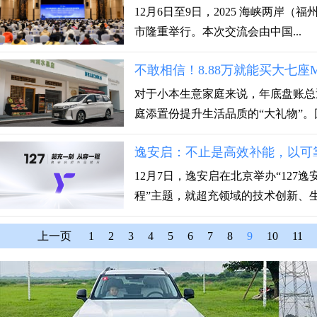
12月6日至9日，2025 海峡两岸
市隆重举行。本次交流会由中国...
不敢相信！8.88万就能买大七座
对于小本生意家庭来说，年底盘账总
庭添置份提升生活品质的“大礼物”。回
逸安启：不止是高效补能，以可
12月7日，逸安启在北京举办“127
程”主题，就超充领域的技术创新、生.
上一页
1
2
3
4
5
6
7
8
9
10
11