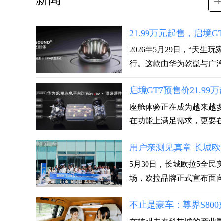
21.99万元起售，启境
2026年5月29日，“天
行。这款由华为乾崑与广汽集
启境GT7预售价21.
座舱体验正在成为越来越
在功能上满足需求，更要在
用户亲测见真章 长城
5月30日，长城欧拉5全
场，欧拉品牌正式宣布面向全
不止是豪车：尊界S80