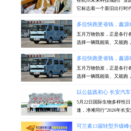
在杭州未来科技城的产业园
它标志着一个新旧出行时代的
多拉快跑更省钱，鑫源E
五月万物勃发，正是各行
选择一辆既能装、又能跑，
多拉快跑更省钱，鑫源E
五月万物勃发，正是各行
选择一辆既能装、又能跑，
以公益践初心 长安汽车守
5月22日国际生物多样性
逢，净滩同行”2026年长安汽车
可兰素13届转型升级峰