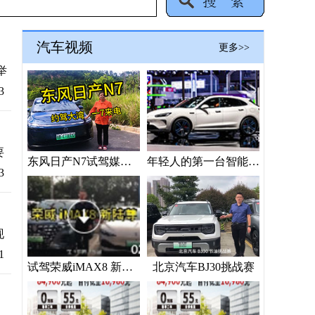
汽车视频
更多>>
举
3
要
东风日产N7试驾媒体“验货”
年轻人的第一台智能座驾？问界新M5 Ultra上海车展抢镜
3
现
1
试驾荣威iMAX8 新陆尊
北京汽车BJ30挑战赛