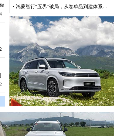
级
鸿蒙智行“五界”破局，从卷单品到建体系重构出行版图
4
速
2
烈
2