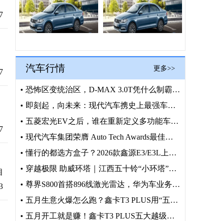
，
7
，
汽车行情
更多>>
7
恐怖区变统治区，D-MAX 3.0T凭什么制霸英吾斯塘
即刻起，向未来：现代汽车携史上最强车队与机器人阵容护航202
，
五菱宏光EV之后，谁在重新定义多功能车？向上V6给出了答案
7
现代汽车集团荣膺 Auto Tech Awards最佳汽车制
懂行的都选方盒子？2026款鑫源E3/E3L上市在即
穿越极限 助威环塔｜江西五十铃“小环塔”穿越之旅圆满收官
相
尊界S800首搭896线激光雷达，华为车业务“一盘棋”再落重
3
五月生意火爆怎么跑？鑫卡T3 PLUS用“五大越级”撑起你的
五月开工就是赚！鑫卡T3 PLUS五大越级，微卡界的创富硬通