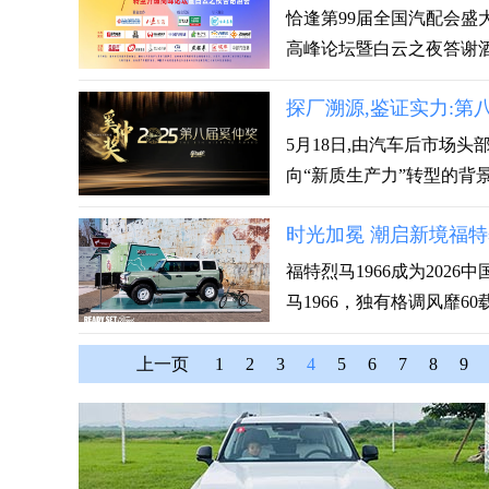
恰逢第99届全国汽配会盛大
高峰论坛暨白云之夜答谢酒会
探厂溯源,鉴证实力:第
5月18日,由汽车后市场
向“新质生产力”转型的背景下
时光加冕 潮启新境福特烈
福特烈马1966成为202
马1966，独有格调风靡60载.
上一页
1
2
3
4
5
6
7
8
9