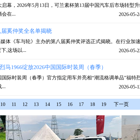
启幕，2026年5月13日，可兰素杯第13届中国汽车后市场转型升
在...
2026-05-2
八届奚仲奖全名单揭晓
头部媒体《车与轮》主办的第八届奚仲奖评选正式揭晓。在行业加
,这场以...
2026-05-2
马1966绽放2026中国国际时装周（春季）
6中国国际时装周（春季）官方指定用车并亮相“潮流格调单品”福特
..
2026-05-1
10
11
12
13
14
15
16
17
18
19
下一页