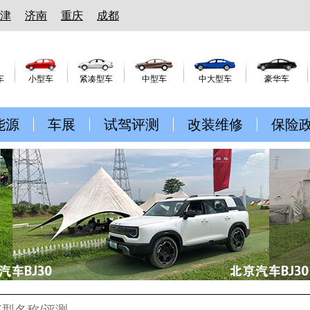
津
济南
重庆
成都
车
小型车
紧凑型车
中型车
中大型车
豪华车
能源
车展
试驾评测
改装维修
保险