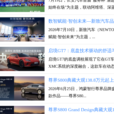
7月19日，长安汽车首届“服务杯”
始终在场”为主题，联动阿维塔、深蓝.
数智赋能·智创未来—新致汽车
2026年7月10日，新致汽车（NEW
赋能·智创未来”为主题，...
启境GT7：底盘技术驱动的舒适
启境GT7的底盘调校展现了它在G
XMC系统的深度融合，这款车在动态操
尊界S800典藏大观138.8万
2026年6月25日，鸿蒙智行尊界品牌盛
款作品——尊界S80...
尊界S800 Grand Design典