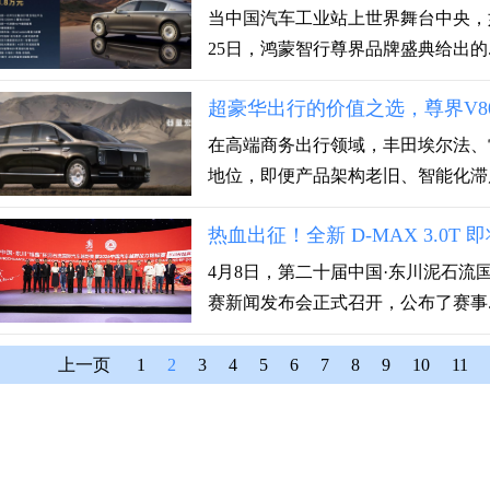
当中国汽车工业站上世界舞台中央，如
25日，鸿蒙智行尊界品牌盛典给出的..
超豪华出行的价值之选，尊界V8
在高端商务出行领域，丰田埃尔法、
地位，即便产品架构老旧、智能化滞后
热血出征！全新 D-MAX 3.0T
4月8日，第二十届中国·东川泥石流
赛新闻发布会正式召开，公布了赛事..
上一页
1
2
3
4
5
6
7
8
9
10
11