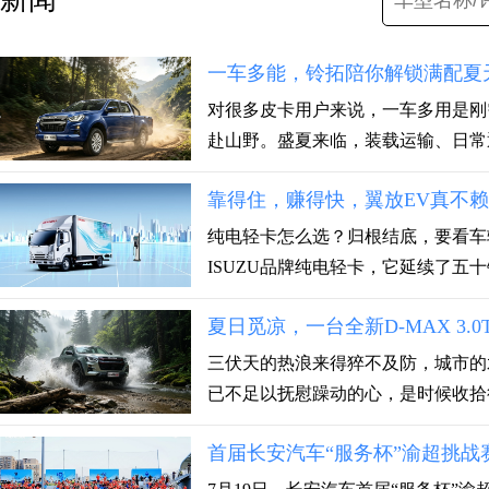
一车多能，铃拓陪你解锁满配夏
对很多皮卡用户来说，一车多用是刚
赴山野。盛夏来临，装载运输、日常通
靠得住，赚得快，翼放EV真不赖
纯电轻卡怎么选？归根结底，要看车
ISUZU品牌纯电轻卡，它延续了五十铃
夏日觅凉，一台全新D-MAX 3.
三伏天的热浪来得猝不及防，城市的
已不足以抚慰躁动的心，是时候收拾行
首届长安汽车“服务杯”渝超挑战