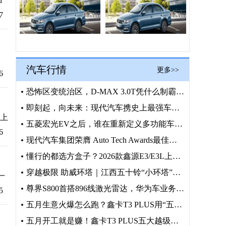
d
7
界
汽车行情
更多>>
6
恐怖区变统治区，D-MAX 3.0T凭什么制霸英吾斯塘
即刻起，向未来：现代汽车携史上最强车队与机器人阵容护航202
式上
五菱宏光EV之后，谁在重新定义多功能车？向上V6给出了答案
6
现代汽车集团荣膺 Auto Tech Awards最佳汽车制
懂行的都选方盒子？2026款鑫源E3/E3L上市在即
穿越极限 助威环塔｜江西五十铃“小环塔”穿越之旅圆满收官
一
尊界S800首搭896线激光雷达，华为车业务“一盘棋”再落重
5
五月生意火爆怎么跑？鑫卡T3 PLUS用“五大越级”撑起你的
五月开工就是赚！鑫卡T3 PLUS五大越级，微卡界的创富硬通