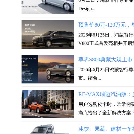
6月25日，鸿蒙智行尊界品牌盛
Design...
预售价80万-120万元
2026年6月25日，鸿
V800正式首发亮相并开启预
尊界S800典藏大观上市
2026年6月25日鸿蒙智行尊界
市。结合...
RE-MAX瑞迈汽油版
用户选购皮卡时，常常需要
痛点给出了全新解决方案：它
冰饮、果蔬、建材一车搞