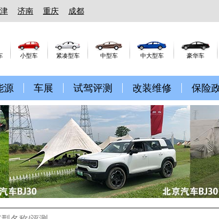
津
济南
重庆
成都
车
小型车
紧凑型车
中型车
中大型车
豪华车
能源
车展
试驾评测
改装维修
保险