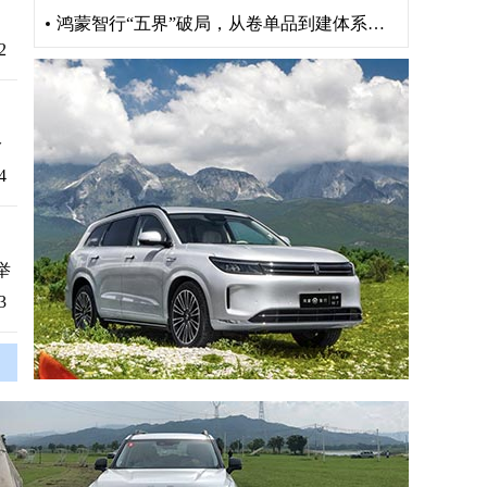
鸿蒙智行“五界”破局，从卷单品到建体系重构出行版图
2
分
4
举
3