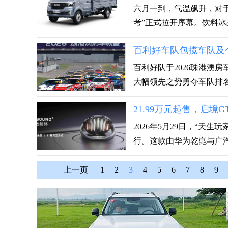
六月一到，气温飙升，对
考”正式拉开序幕。饮料冰品
百利好车队包揽车队及
百利好队于2026珠港澳
大幅领先之势勇夺车队排名榜
21.99万元起售，启境
2026年5月29日，“天
行。这款由华为乾崑与广汽集
上一页
1
2
3
4
5
6
7
8
9