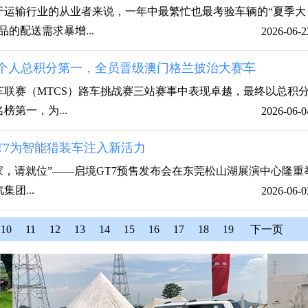
于运输行业的从业者来说，一年中最繁忙也最考验车辆的“夏季大
的配送需求暴增...
2026-06-2
个人总积分第一，全员晋级澳门格兰披治大赛车
房车联赛（MTCS）路车挑战赛三站赛事中表现卓越，最终以总积
第一，为...
2026-06-0
GT7为智能猎装车注入新活力
生玩家，请就位”——启境GT7预售发布会在东莞松山湖展演中心隆重
团...
2026-06-0
10
11
12
13
14
15
16
17
18
19
下一页