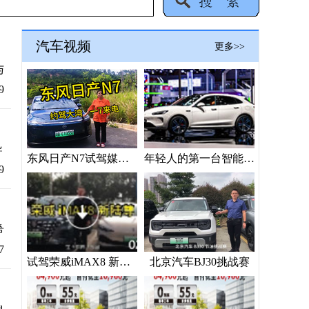
汽车视频
更多>>
与
9
导
东风日产N7试驾媒体“验货”
年轻人的第一台智能座驾？问界新M5 Ultra上海车展抢镜
9
希
7
试驾荣威iMAX8 新陆尊
北京汽车BJ30挑战赛